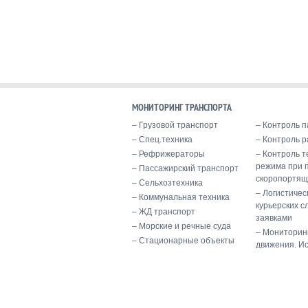
МОНИТОРИНГ ТРАНСПОРТА
Грузовой транспорт
Контроль п
Спец.техника
Контроль р
Рефрижераторы
Контроль т
режима при 
Пассажирский транспорт
скоропортящ
Сельхозтехника
Логистичес
Коммунальная техника
курьерских с
ЖД транспорт
заявками
Морские и речные суда
Мониторин
Стационарные объекты
движения. И
Балтавтоматика успешно
Мониторинг
оснастила 33 новых автобуса
контейнеров
в Калининграде
Нашли угн
Видеонаблюдение для
за час с по
грузовиков