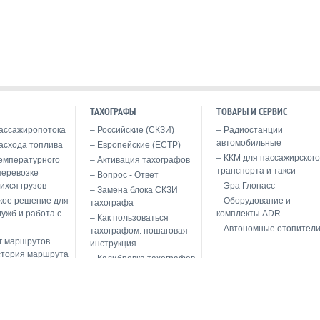
ТАХОГРАФЫ
ТОВАРЫ И СЕРВИС
ассажиропотока
Российские (СКЗИ)
Радиостанции
автомобильные
асхода топлива
Европейские (ЕСТР)
ККМ для пассажирского
емпературного
Активация тахографов
транспорта и такси
перевозке
Вопрос - Ответ
ихся грузов
Эра Глонасс
Замена блока СКЗИ
кое решение для
Оборудование и
тахографа
лужб и работа с
комплекты ADR
Как пользоваться
Автономные отопител
тахографом: пошаговая
г маршрутов
инструкция
стория маршрута
Калибровка тахографов
 морских
Обслуживание и ремонт
тахографов
анный автомобиль
Перечень допущенных
мощью системы
моделей тахографов