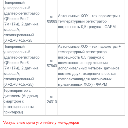
Поверенный
универсальный
адаптер-регистратор
Автономные ХОУ - тех параметры +
от
iQFreeze Pro-2
температурный регистратор
50580
(7м+17м), 2 датчика
погрешность 0,5 градуса - ФАРМ
класса A,
откалиброванный
(0,+2,+8,+15,+25
Поверенный
Автономные ХОУ - тех параметры +
универсальный
температурный регистратор
адаптер-регистратор
погрешность 0,5 градуса с
от
iQFreeze Pro-6
возможностью подключения
57840
(7м+17м), 2 датчика
дополнительных четырех датчиков,
класса A,
помимо двух, входящих в состав
откалиброванный
комплектации(для автономных
(0,+2,+8,+15,+25)
мультизонных ХОУ) - ФАРМ
Термопринтер с
дисплеем (Андроид-
от
смартфон с
24310
интегрированным
принтером)
*Актуальные цены уточняйте у менеджеров