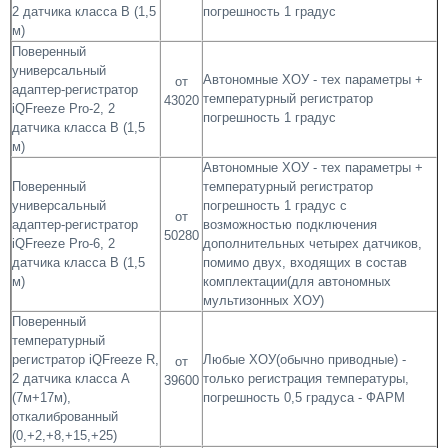
2 датчика класса В (1,5
погрешность 1 градус
м)
Поверенный
универсальный
Автономные ХОУ - тех параметры +
от
адаптер-регистратор
температурный регистратор
43020
iQFreeze Pro-2, 2
погрешность 1 градус
датчика класса B (1,5
м)
Автономные ХОУ - тех параметры +
Поверенный
температурный регистратор
универсальный
погрешность 1 градус с
от
адаптер-регистратор
возможностью подключения
50280
iQFreeze Pro-6, 2
дополнительных четырех датчиков,
датчика класса B (1,5
помимо двух, входящих в состав
м)
комплектации(для автономных
мультизонных ХОУ)
Поверенный
температурный
регистратор iQFreeze R,
Любые ХОУ(обычно приводные) -
от
2 датчика класса А
только регистрация температуры,
39600
(7м+17м),
погрешность 0,5 градуса - ФАРМ
откалиброванный
(0,+2,+8,+15,+25)