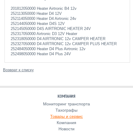
201812050000 Heater Airtronic B4 12v
252113050000 Heater D4 12V
252114050000 Heater D4 Airtronic 24v
252144050000 Heater D4S 12V
252145050000 D4S AIRTRONIC HEATER 24V
252317050000 Airtronic D3 12V Heater
252318050000 D4 AIRTRONIC 12v CAMPER HEATER
252327050000 D4 AIRTRONIC 12v CAMPER PLUS HEATER
252484050000 Heater D4 Plus Airtronic 12v
252498050000 Heater D4 Plus 24V
Возврат к списку
КОМПАНИЯ
Мониторинг транспорта
Тахографы
Товары и сервис
Компания
Новости