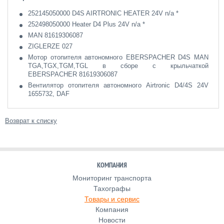
252145050000 D4S AIRTRONIC HEATER 24V n/a *
252498050000 Heater D4 Plus 24V n/a *
MAN 81619306087
ZIGLERZE 027
Мотор отопителя автономного EBERSPACHER D4S MAN
TGA,TGX,TGM,TGL в сборе с крыльчаткой
EBERSPACHER 81619306087
Вентилятор отопителя автономного Airtronic D4/4S 24V
1655732, DAF
Возврат к списку
КОМПАНИЯ
Мониторинг транспорта
Тахографы
Товары и сервис
Компания
Новости