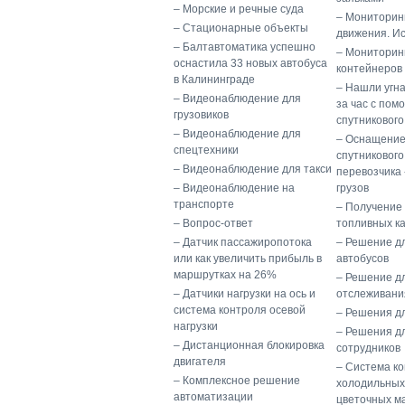
Морские и речные суда
Мониторин
Стационарные объекты
движения. И
Балтавтоматика успешно
Мониторинг
оснастила 33 новых автобуса
контейнеров
в Калининграде
Нашли угн
Видеонаблюдение для
за час с по
грузовиков
спутникового
Видеонаблюдение для
Оснащение
спецтехники
спутникового
Видеонаблюдение для такси
перевозчика
Видеонаблюдение на
грузов
транспорте
Получение 
Вопрос-ответ
топливных к
Датчик пассажиропотока
Решение д
или как увеличить прибыль в
автобусов
маршрутках на 26%
Решение дл
Датчики нагрузки на ось и
отслеживани
система контроля осевой
Решения дл
нагрузки
Решения д
Дистанционная блокировка
сотрудников
двигателя
Система к
Комплексное решение
холодильных
автоматизации
цветочных м