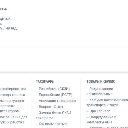
сти:
щитой,
ь,
 / назад,
,
ТАХОГРАФЫ
ТОВАРЫ И СЕРВИС
ассажиропотока
Российские (СКЗИ)
Радиостанции
автомобильные
асхода топлива
Европейские (ЕСТР)
ККМ для пассажирского
емпературного
Активация тахографов
транспорта и такси
перевозке
Вопрос - Ответ
ихся грузов
Эра Глонасс
Замена блока СКЗИ
кое решение для
Оборудование и
тахографа
лужб и работа с
комплекты ADR
Как пользоваться