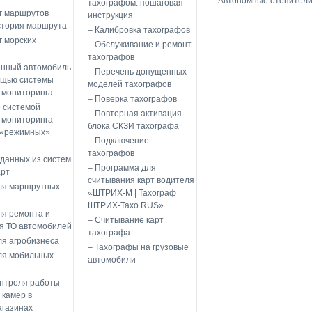
Автономные отопител
тахографом: пошаговая
г маршрутов
инструкция
стория маршрута
Калибровка тахографов
 морских
Обслуживание и ремонт
тахографов
анный автомобиль
Перечень допущенных
мощью системы
моделей тахографов
 мониторинга
Поверка тахографов
 системой
Повторная активация
 мониторинга
блока СКЗИ тахографа
 «режимных»
Подключение
тахографов
данных из систем
Программа для
арт
считывания карт водителя
ля маршрутных
«ШТРИХ-М | Тахограф
ШТРИХ-Тахо RUS»
я ремонта и
Считывание карт
я ТО автомобилей
тахографа
я агробизнеса
Тахографы на грузовые
ля мобильных
автомобили
онтроля работы
 камер в
агазинах