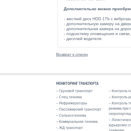
Дополнительно можно приобре
- жесткий диск HDD 1Tb с виброза
- дополнительную камеру на двер
- дополнительная камера на дорогу
- подсистему оповещения и связи
- дисплей водителя.
Возврат к списку
МОНИТОРИНГ ТРАНСПОРТА
Грузовой транспорт
Контроль п
Спец.техника
Контроль р
Рефрижераторы
Контроль т
режима при 
Пассажирский транспорт
скоропортящ
Сельхозтехника
Логистичес
Коммунальная техника
курьерских с
ЖД транспорт
заявками