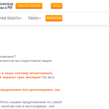
нинград
ЗАКАЗАТЬ ЗВОНОК
ВХОД
ва и РФ
РНЫЕ ОБЪЕКТЫ
ТОВАРЫ
КОНТАКТЫ
 возможно?
 клиентов мы подготовили акцию
 в нашу систему мониторинга,
ие первых трех месяцев!
На весь
борудования или дооснащение, мы
зуйтесь нашим предложением по самой
у написав нам в мессенджере, или