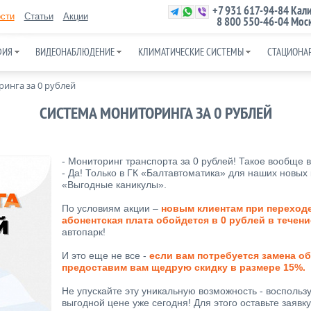
+7 931 617-94-84
Кали
сти
Статьи
Акции
8 800 550-46-04
Моск
ФИЯ
ВИДЕОНАБЛЮДЕНИЕ
КЛИМАТИЧЕСКИЕ СИСТЕМЫ
СТАЦИОНА
инга за 0 рублей
СИСТЕМА МОНИТОРИНГА ЗА 0 РУБЛЕЙ
- Мониторинг транспорта за 0 рублей! Такое вообще
- Да! Только в ГК «Балтавтоматика» для наших новых
«Выгодные каникулы».
По условиям акции –
новым клиентам при переходе
абонентская плата обойдется в 0 рублей в течен
автопарк!
И это еще не все -
если вам потребуется замена о
предоставим вам щедрую скидку в размере 15%.
Не упускайте эту уникальную возможность - восполь
выгодной цене уже сегодня! Для этого оставьте заявк