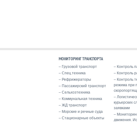
МОНИТОРИНГ ТРАНСПОРТА
Грузовой транспорт
Контроль п
Спец.техника
Контроль р
Рефрижераторы
Контроль т
режима при 
Пассажирский транспорт
скоропортящ
Сельхозтехника
Логистичес
Коммунальная техника
курьерских с
ЖД транспорт
заявками
Морские и речные суда
Мониторин
Стационарные объекты
движения. И
Балтавтоматика успешно
Мониторинг
оснастила 33 новых автобуса
контейнеров
в Калининграде