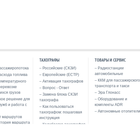
ТАХОГРАФЫ
ТОВАРЫ И СЕРВИС
ассажиропотока
Российские (СКЗИ)
Радиостанции
автомобильные
асхода топлива
Европейские (ЕСТР)
ККМ для пассажирского
емпературного
Активация тахографов
транспорта и такси
перевозке
Вопрос - Ответ
ихся грузов
Эра Глонасс
Замена блока СКЗИ
кое решение для
Оборудование и
тахографа
лужб и работа с
комплекты ADR
Как пользоваться
Автономные отопител
тахографом: пошаговая
г маршрутов
инструкция
стория маршрута
Калибровка тахографов
 морских
Обслуживание и ремонт
тахографов