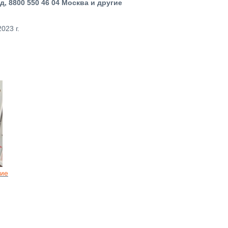
ад,
8800 550 46 04
Москва и другие
023 г.
ние